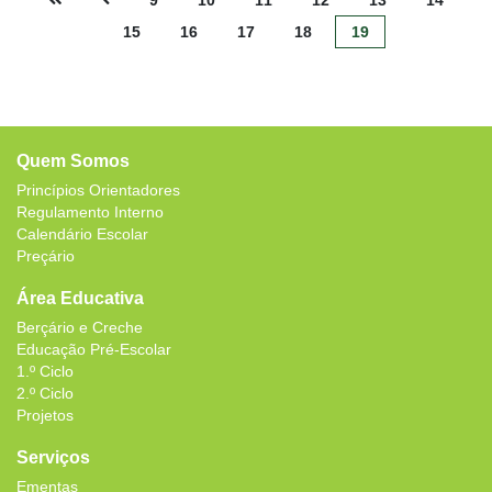
9
10
11
12
13
14
15
16
17
18
19
Quem Somos
Princípios Orientadores
Regulamento Interno
Calendário Escolar
Preçário
Área Educativa
Berçário e Creche
Educação Pré-Escolar
1.º Ciclo
2.º Ciclo
Projetos
Serviços
Ementas