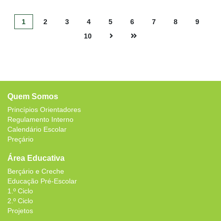
1
2
3
4
5
6
7
8
9
10
Quem Somos
Princípios Orientadores
Regulamento Interno
Calendário Escolar
Preçário
Área Educativa
Berçário e Creche
Educação Pré-Escolar
1.º Ciclo
2.º Ciclo
Projetos